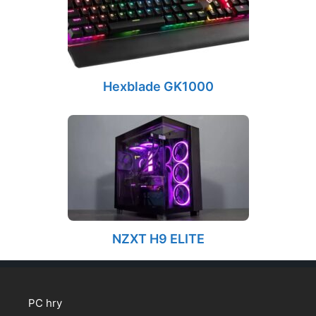
Hexblade GK1000
NZXT H9 ELITE
PC hry