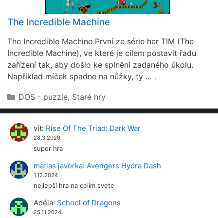
The Incredible Machine
The Incredible Machine První ze série her TIM (The
Incredible Machine), ve které je cílem postavit řadu
zařízení tak, aby došlo ke splnění zadaného úkolu.
Například míček spadne na nůžky, ty …
.
Rubriky
DOS - puzzle
,
Staré hry
vít
:
Rise Of The Triad: Dark War
28.3.2026
super hra
matias javorka
:
Avengers Hydra Dash
1.12.2024
nejlepší hra na celím svete
Adéla
:
School of Dragons
25.11.2024