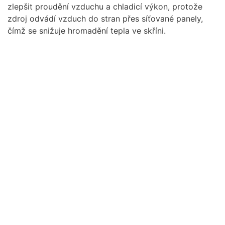
zlepšit proudění vzduchu a chladicí výkon, protože
zdroj odvádí vzduch do stran přes síťované panely,
čímž se snižuje hromadění tepla ve skříni.