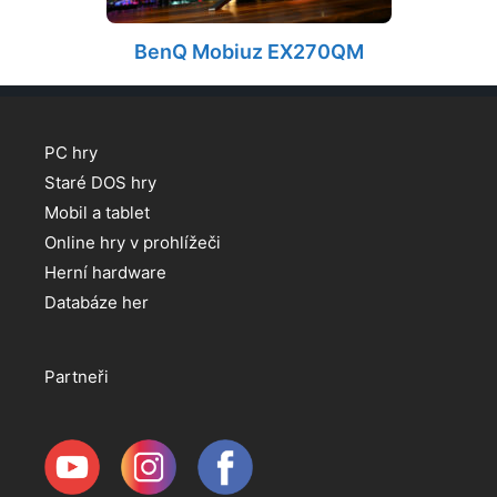
BenQ Mobiuz EX270QM
PC hry
Staré DOS hry
Mobil a tablet
Online hry v prohlížeči
Herní hardware
Databáze her
Partneři