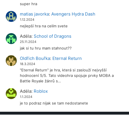
super hra
matias javorka
:
Avengers Hydra Dash
1.12.2024
nejlepší hra na celím svete
Adéla
:
School of Dragons
25.11.2024
jak si tu hru mam stahnout??
Oldřich Bouřka
:
Eternal Return
18.3.2024
"Eternal Return" je hra, která si zaslouží nejvyšší
hodnocení 5/5. Tato videohra spojuje prvky MOBA a
Battle Royale žánrů s…
Adéla
:
Roblox
1.1.2024
je to podraz nijak se tam nedostanete