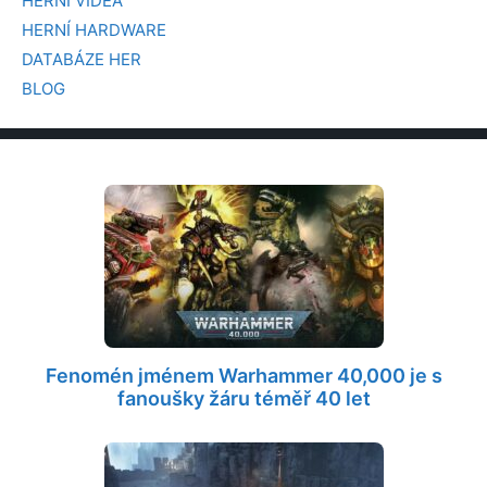
HERNÍ VIDEA
HERNÍ HARDWARE
DATABÁZE HER
BLOG
Fenomén jménem Warhammer 40,000 je s
fanoušky žáru téměř 40 let