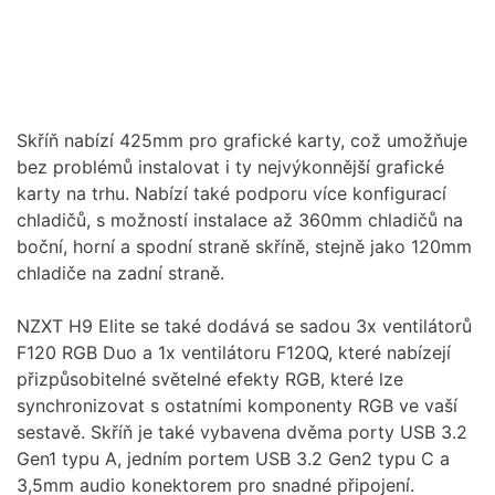
Skříň nabízí 425mm pro grafické karty, což umožňuje
bez problémů instalovat i ty nejvýkonnější grafické
karty na trhu. Nabízí také podporu více konfigurací
chladičů, s možností instalace až 360mm chladičů na
boční, horní a spodní straně skříně, stejně jako 120mm
chladiče na zadní straně.
NZXT H9 Elite se také dodává se sadou 3x ventilátorů
F120 RGB Duo a 1x ventilátoru F120Q, které nabízejí
přizpůsobitelné světelné efekty RGB, které lze
synchronizovat s ostatními komponenty RGB ve vaší
sestavě. Skříň je také vybavena dvěma porty USB 3.2
Gen1 typu A, jedním portem USB 3.2 Gen2 typu C a
3,5mm audio konektorem pro snadné připojení.