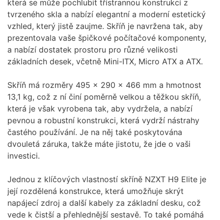
která se může pochlubit třístrannou konstrukcí z
tvrzeného skla a nabízí elegantní a moderní estetický
vzhled, který jistě zaujme. Skříň je navržena tak, aby
prezentovala vaše špičkové počítačové komponenty,
a nabízí dostatek prostoru pro různé velikosti
základních desek, včetně Mini-ITX, Micro ATX a ATX.
Skříň má rozměry 495 x 290 x 466 mm a hmotnost
13,1 kg, což z ní činí poměrně velkou a těžkou skříň,
která je však vyrobena tak, aby vydržela, a nabízí
pevnou a robustní konstrukci, která vydrží nástrahy
častého používání. Je na něj také poskytována
dvouletá záruka, takže máte jistotu, že jde o vaši
investici.
Jednou z klíčových vlastností skříně NZXT H9 Elite je
její rozdělená konstrukce, která umožňuje skrýt
napájecí zdroj a další kabely za základní desku, což
vede k čistší a přehlednější sestavě. To také pomáhá