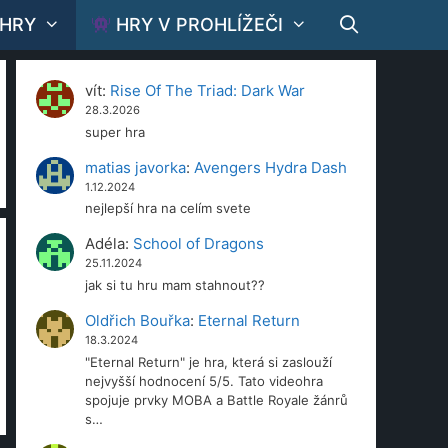
 HRY
HRY V PROHLÍŽEČI
vít
:
Rise Of The Triad: Dark War
28.3.2026
super hra
matias javorka
:
Avengers Hydra Dash
1.12.2024
nejlepší hra na celím svete
Adéla
:
School of Dragons
25.11.2024
jak si tu hru mam stahnout??
Oldřich Bouřka
:
Eternal Return
18.3.2024
"Eternal Return" je hra, která si zaslouží
nejvyšší hodnocení 5/5. Tato videohra
spojuje prvky MOBA a Battle Royale žánrů
s…