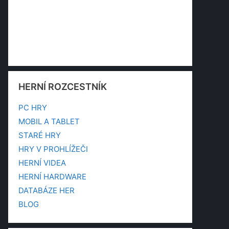
HERNÍ ROZCESTNÍK
PC HRY
MOBIL A TABLET
STARÉ HRY
HRY V PROHLÍŽEČI
HERNÍ VIDEA
HERNÍ HARDWARE
DATABÁZE HER
BLOG