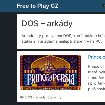
Přeskočit
Free to Play CZ
na
obsah
DOS – arkády
Arcade hry pro systém DOS, které můžete hrá
stahuj a hraj zdarma nejlepší staré hry na PC.
Prince o
Prince of
která by
firmu Brø
i pro Ami
plošinov
Rubriky
DOS - arkády
,
Staré hry