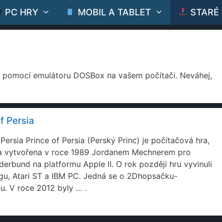
PC HRY
MOBIL A TABLET
STARÉ
t pomocí emulátoru DOSBox na vašem počítači. Neváhej,
f Persia
 Persia Prince of Persia (Perský Princ) je počítačová hra,
la vytvořena v roce 1989 Jordanem Mechnerem pro
derbund na platformu Apple II. O rok později hru vyvinuli
gu, Atari ST a IBM PC. Jedná se o 2Dhopsačku-
ku. V roce 2012 byly …
.