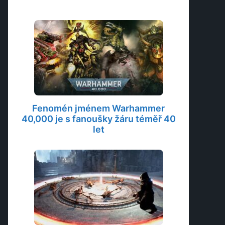
Fenomén jménem Warhammer
40,000 je s fanoušky žáru téměř 40
let