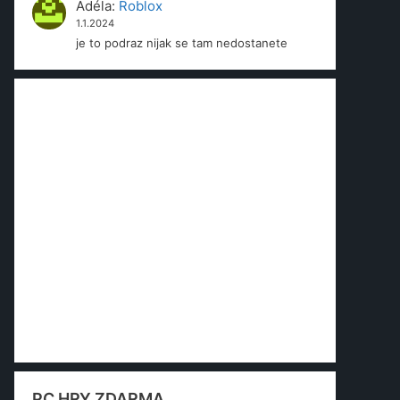
Adéla
:
Roblox
1.1.2024
je to podraz nijak se tam nedostanete
PC HRY ZDARMA