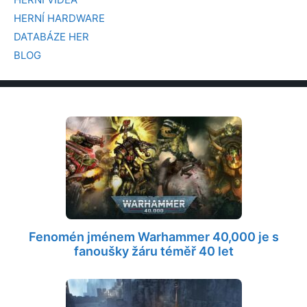
HERNÍ HARDWARE
DATABÁZE HER
BLOG
Fenomén jménem Warhammer 40,000 je s
fanoušky žáru téměř 40 let