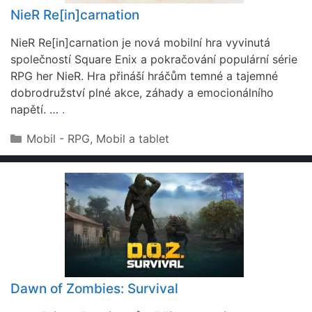
NieR Re[in]carnation
NieR Re[in]carnation je nová mobilní hra vyvinutá
společností Square Enix a pokračování populární série
RPG her NieR. Hra přináší hráčům temné a tajemné
dobrodružství plné akce, záhady a emocionálního
napětí. …
.
Rubriky
Mobil - RPG
,
Mobil a tablet
Dawn of Zombies: Survival