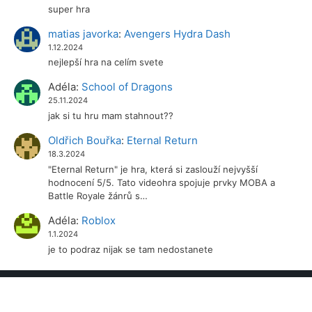
super hra
matias javorka
:
Avengers Hydra Dash
1.12.2024
nejlepší hra na celím svete
Adéla
:
School of Dragons
25.11.2024
jak si tu hru mam stahnout??
Oldřich Bouřka
:
Eternal Return
18.3.2024
"Eternal Return" je hra, která si zaslouží nejvyšší
hodnocení 5/5. Tato videohra spojuje prvky MOBA a
Battle Royale žánrů s…
Adéla
:
Roblox
1.1.2024
je to podraz nijak se tam nedostanete