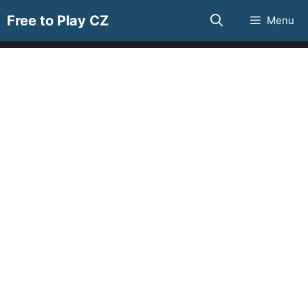
Přeskočit
Free to Play CZ
Menu
na
obsah