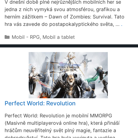
V dnešní době plné nejrůznějších mobilních her se
jedna z nich vymyká svou atmosférou, grafikou a
herním zážitkem – Dawn of Zombies: Survival. Tato
hra vás zavede do postapokalyptického světa, …
.
Rubriky
Mobil - RPG
,
Mobil a tablet
Perfect World: Revolution
Perfect World: Revolution je mobilní MMORPG
(Masivně multiplayerová online hra), která přináší
hráčům neuvěřitelný svět plný magie, fantazie a
dobrodružství. Tato hra byla vyvinuta a vydána