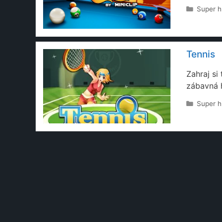
Rubriky
Super h
Tennis
Zahraj si
zábavná h
Rubriky
Super h