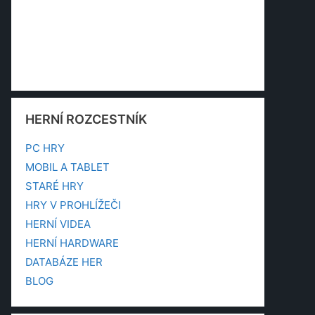
HERNÍ ROZCESTNÍK
PC HRY
MOBIL A TABLET
STARÉ HRY
HRY V PROHLÍŽEČI
HERNÍ VIDEA
HERNÍ HARDWARE
DATABÁZE HER
BLOG