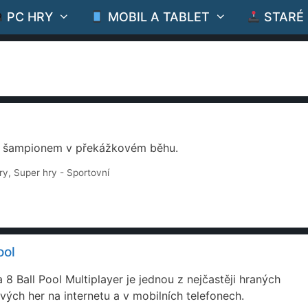
PC HRY
MOBIL A TABLET
STARÉ
e šampionem v překážkovém běhu.
ry
,
Super hry - Sportovní
ool
a 8 Ball Pool Multiplayer je jednou z nejčastěji hraných
vých her na internetu a v mobilních telefonech.