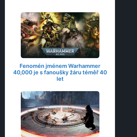
Fenomén jménem Warhammer
40,000 je s fanoušky žáru téměř 40
let