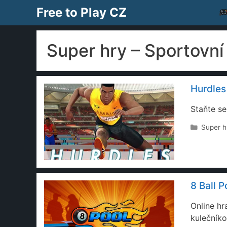
Přeskočit
Free to Play CZ
na
obsah
Super hry – Sportovní
Hurdles
Staňte s
Rubriky
Super h
8 Ball P
Online hr
kulečníko