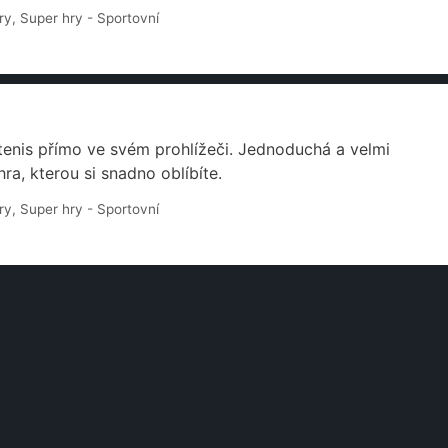
ry
,
Super hry - Sportovní
 tenis přímo ve svém prohlížeči. Jednoduchá a velmi
ra, kterou si snadno oblíbíte.
ry
,
Super hry - Sportovní