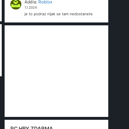
Adéla
:
Roblox
1.1.2024
je to podraz nijak se tam nedostanete
PC HRY ZDARMA