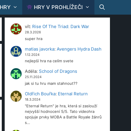
 HRY
HRY V PROHLÍŽEČI
vít
:
Rise Of The Triad: Dark War
28.3.2026
super hra
matias javorka
:
Avengers Hydra Dash
1.12.2024
nejlepší hra na celím svete
Adéla
:
School of Dragons
25.11.2024
jak si tu hru mam stahnout??
Oldřich Bouřka
:
Eternal Return
18.3.2024
"Eternal Return" je hra, která si zaslouží
nejvyšší hodnocení 5/5. Tato videohra
spojuje prvky MOBA a Battle Royale žánrů
s…