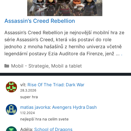
Assassin’s Creed Rebellion
Assassin’s Creed Rebellion je nejnovější mobilní hra ze
série Assassin’s Creed, která vás postaví do role
jednoho z mnoha hašašínů z herního univerza včetně
legendární postavy Ezia Auditore da Firenze, jenž …
.
Rubriky
Mobil - Strategie
,
Mobil a tablet
vít
:
Rise Of The Triad: Dark War
28.3.2026
super hra
matias javorka
:
Avengers Hydra Dash
1.12.2024
nejlepší hra na celím svete
Adéla
:
School of Dragons