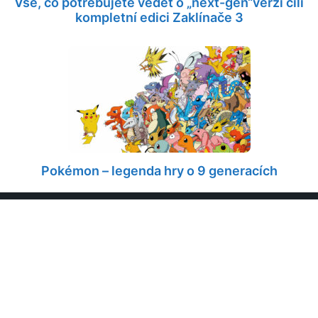
Vše, co potřebujete vědět o „next-gen“verzi čili
kompletní edici Zaklínače 3
Pokémon – legenda hry o 9 generacích