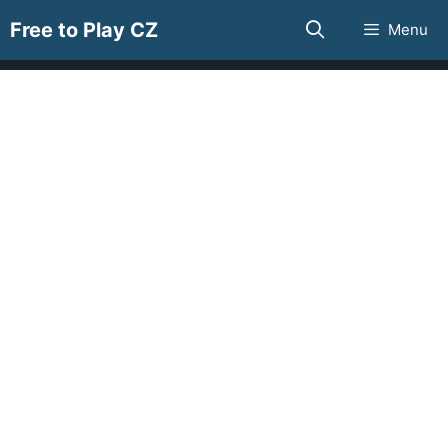
Přeskočit
Free to Play CZ
Menu
na
obsah