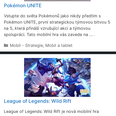
Pokémon UNITE
Vstupte do světa Pokémonů jako nikdy předtím s
Pokémon UNITE, první strategickou týmovou bitvou 5
na 5, která přináší vzrušující akci a týmovou
spolupráci. Tato mobilní hra vás zavede na …
.
Rubriky
Mobil - Strategie
,
Mobil a tablet
League of Legends: Wild Rift
League of Legends: Wild Rift je nová mobilní hra