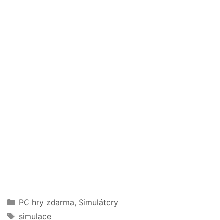
Rubriky
PC hry zdarma
,
Simulátory
Štítky
simulace