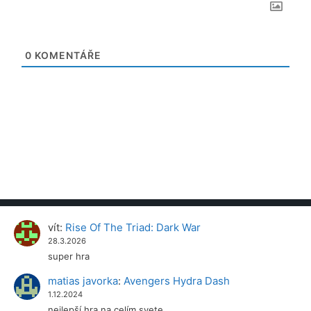
0
KOMENTÁŘE
vít
:
Rise Of The Triad: Dark War
28.3.2026
super hra
matias javorka
:
Avengers Hydra Dash
1.12.2024
nejlepší hra na celím svete