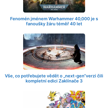
Fenomén jménem Warhammer 40,000 je s
fanoušky žáru téměř 40 let
Vše, co potřebujete vědět o „next-gen“verzi čili
kompletní edici Zaklínače 3