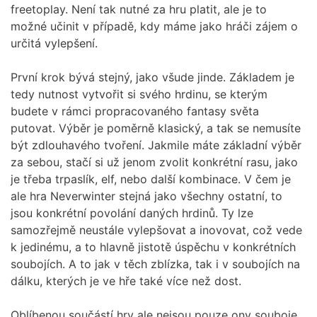
freetoplay. Není tak nutné za hru platit, ale je to
možné učinit v případě, kdy máme jako hráči zájem o
určitá vylepšení.
První krok bývá stejný, jako všude jinde. Základem je
tedy nutnost vytvořit si svého hrdinu, se kterým
budete v rámci propracovaného fantasy světa
putovat. Výběr je poměrně klasický, a tak se nemusíte
být zdlouhavého tvoření. Jakmile máte základní výběr
za sebou, stačí si už jenom zvolit konkrétní rasu, jako
je třeba trpaslík, elf, nebo další kombinace. V čem je
ale hra Neverwinter stejná jako všechny ostatní, to
jsou konkrétní povolání daných hrdinů. Ty lze
samozřejmě neustále vylepšovat a inovovat, což vede
k jedinému, a to hlavně jistotě úspěchu v konkrétních
soubojích. A to jak v těch zblízka, tak i v soubojích na
dálku, kterých je ve hře také více než dost.
Oblíbenou součástí hry ale nejsou pouze ony souboje,