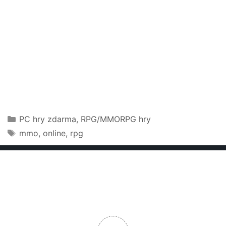
Rubriky
PC hry zdarma
,
RPG/MMORPG hry
Štítky
mmo
,
online
,
rpg