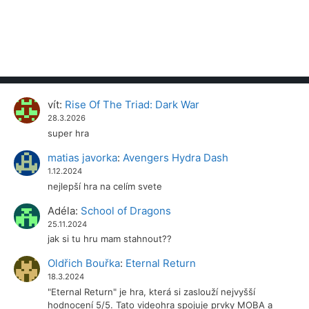
vít
:
Rise Of The Triad: Dark War
28.3.2026
super hra
matias javorka
:
Avengers Hydra Dash
1.12.2024
nejlepší hra na celím svete
Adéla
:
School of Dragons
25.11.2024
jak si tu hru mam stahnout??
Oldřich Bouřka
:
Eternal Return
18.3.2024
"Eternal Return" je hra, která si zaslouží nejvyšší
hodnocení 5/5. Tato videohra spojuje prvky MOBA a