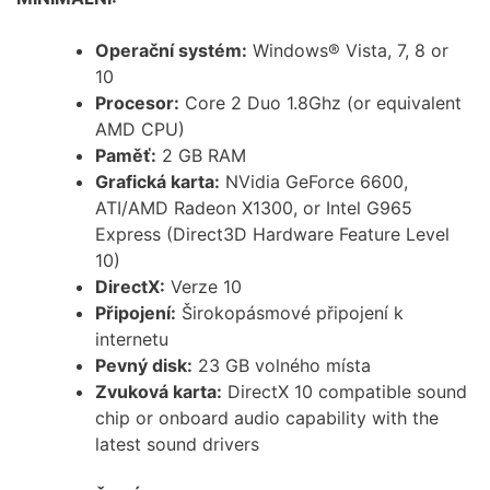
Operační systém:
Windows® Vista, 7, 8 or
10
Procesor:
Core 2 Duo 1.8Ghz (or equivalent
AMD CPU)
Paměť:
2 GB RAM
Grafická karta:
NVidia GeForce 6600,
ATI/AMD Radeon X1300, or Intel G965
Express (Direct3D Hardware Feature Level
10)
DirectX:
Verze 10
Připojení:
Širokopásmové připojení k
internetu
Pevný disk:
23 GB volného místa
Zvuková karta:
DirectX 10 compatible sound
chip or onboard audio capability with the
latest sound drivers