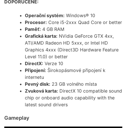
DOPORUČENÉ:
Operační systém:
Windows® 10
Procesor:
Core i5-2xxx Quad Core or better
Paměť:
4 GB RAM
Grafická karta:
NVidia GeForce GTX 4xx,
ATI/AMD Radeon HD 5xxx, or Intel HD
Graphics 4xxx (Direct3D Hardware Feature
Level 11.0) or better
DirectX:
Verze 10
Připojení:
Širokopásmové připojení k
internetu
Pevný disk:
23 GB volného místa
Zvuková karta:
DirectX 10 compatible sound
chip or onboard audio capability with the
latest sound drivers
Gameplay