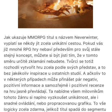
Jak ukazuje MMORPG titul s názvem Neverwinter,
vyplatí se někdy jít zcela unikátní cestou. Pokud vás
již mnohé RPG hry nebaví především pro svůj stále
stejný koncept, můžete si být jisti tím, že v tomto
směru určitě zklamáni nebudete. Tvůrci se totiž
rozhodli vytvořit hru zcela podle svých představ, a to
bez jakékoliv inspirace u ostatních studií. A ačkoliv to
v některých případech může přinášet pár negativ,
pozitivní informace a samozřejmě i pozitivní recenze
na hru jasně převládají. Ta nabídne všem milovníkům
tohoto žánru si naplno vyzkoušet unikátnost, ale i
snadné ovládání, nebo propracovanou grafiku. To vše
logicky zcela zdarma, jelikož titul spadá do segmentu