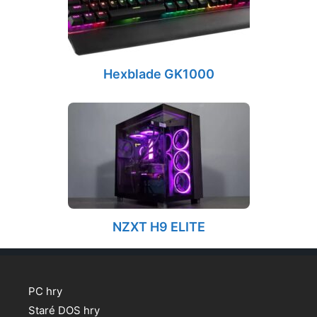
Hexblade GK1000
NZXT H9 ELITE
PC hry
Staré DOS hry