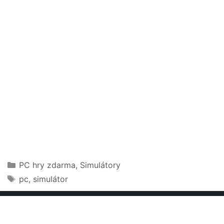
Rubriky
PC hry zdarma
,
Simulátory
Štítky
pc
,
simulátor