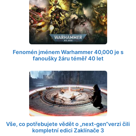
Fenomén jménem Warhammer 40,000 je s
fanoušky žáru téměř 40 let
Vše, co potřebujete vědět o „next-gen“verzi čili
kompletní edici Zaklínače 3