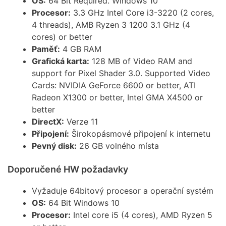
OS:
64 Bit Required. Windows 10
Procesor:
3.3 GHz Intel Core i3-3220 (2 cores,
4 threads), AMB Ryzen 3 1200 3.1 GHz (4
cores) or better
Paměť:
4 GB RAM
Grafická karta:
128 MB of Video RAM and
support for Pixel Shader 3.0. Supported Video
Cards: NVIDIA GeForce 6600 or better, ATI
Radeon X1300 or better, Intel GMA X4500 or
better
DirectX:
Verze 11
Připojení:
Širokopásmové připojení k internetu
Pevný disk:
26 GB volného místa
Doporučené HW požadavky
Vyžaduje 64bitový procesor a operační systém
OS:
64 Bit Windows 10
Procesor:
Intel core i5 (4 cores), AMD Ryzen 5