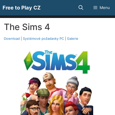
Přeskočit
Free to Play CZ
Menu
na
obsah
The Sims 4
Download
|
Systémové požadavky PC
|
Galerie