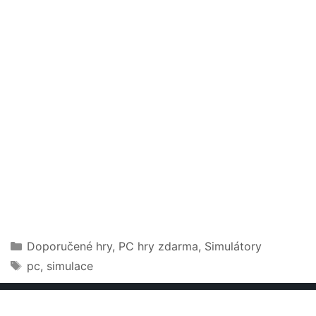
Rubriky
Doporučené hry
,
PC hry zdarma
,
Simulátory
Štítky
pc
,
simulace