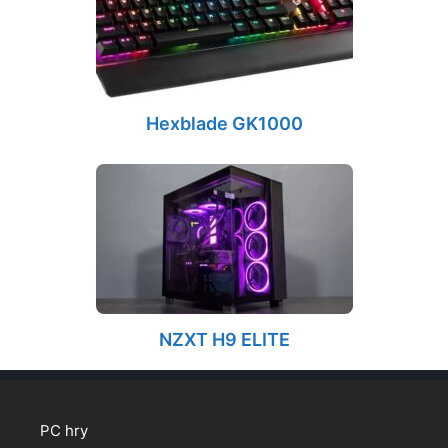
Hexblade GK1000
NZXT H9 ELITE
PC hry