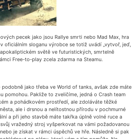
ilmových pecek jako jsou Rallye smrti nebo Mad Max, hra
oficiálním sloganu výrobce se totiž uvádí „vytvoř, jeď,
tapokaliptickém světě ve futuristických, smrtelně
 rámci Free-to-play zcela zdarma na Steamu.
e podobně jako třeba ve World of tanks, avšak zde máte
omu pomohou. Pakliže to zveličíme, jedná o Crash team
ickém a pohádkovém prostředí, ale zdoláváte těžké
města, ale i drsnou a nelítostnou přírodu v pochmurné
ální a při jeho stavbě máte takřka úplně volné ruce a
ak svůj vražedný stroj vyšperkovat na vámi požadovanou
 nebo je získat v rámci úspěchů ve hře. Následně si pak