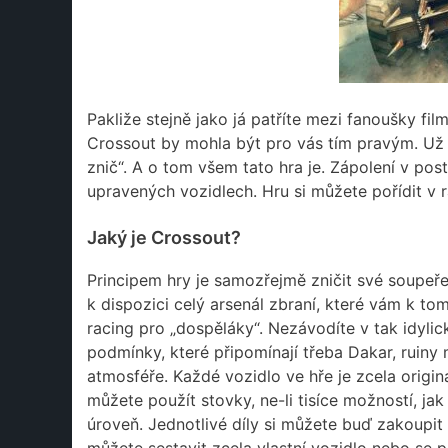
Pakliže stejně jako já patříte mezi fanoušky f
Crossout by mohla být pro vás tím pravým. Už v 
znič“. A o tom všem tato hra je. Zápolení v pos
upravených vozidlech. Hru si můžete pořídit v
Jaký je Crossout?
Principem hry je samozřejmě zničit své soupeř
k dispozici celý arsenál zbraní, které vám k t
racing pro „dospěláky“. Nezávodíte v tak idyl
podmínky, které připomínají třeba Dakar, ruiny 
atmosféře. Každé vozidlo ve hře je zcela origin
můžete použít stovky, ne-li tisíce možností, j
úroveň. Jednotlivé díly si můžete buď zakoupit