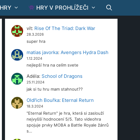
 HRY
HRY V PROHLÍŽEČI
vít
:
Rise Of The Triad: Dark War
28.3.2026
super hra
matias javorka
:
Avengers Hydra Dash
1.12.2024
nejlepší hra na celím svete
Adéla
:
School of Dragons
25.11.2024
jak si tu hru mam stahnout??
Oldřich Bouřka
:
Eternal Return
18.3.2024
"Eternal Return" je hra, která si zaslouží
nejvyšší hodnocení 5/5. Tato videohra
spojuje prvky MOBA a Battle Royale žánrů
s…