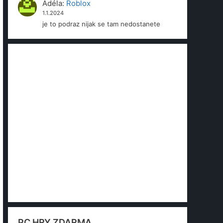
Adéla
:
Roblox
1.1.2024
je to podraz nijak se tam nedostanete
PC HRY ZDARMA