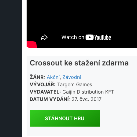
Crossout ke stažení zdarma
ŽÁNR:
Akční
,
Závodní
VÝVOJÁŘ:
Targem Games
VYDAVATEL:
Gaijin Distribution KFT
DATUM VYDÁNÍ:
27. čvc. 2017
STÁHNOUT HRU