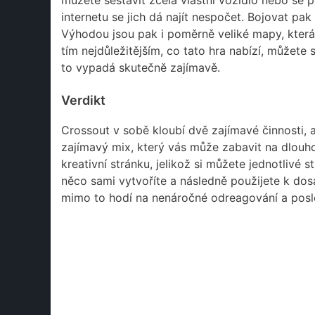
můžete sestavit zcela vlastní vozidlo nebo se
internetu se jich dá najít nespočet. Bojovat pa
Výhodou jsou pak i poměrně veliké mapy, která
tím nejdůležitějším, co tato hra nabízí, můžete s
to vypadá skutečně zajímavě.
Verdikt
Crossout v sobě kloubí dvě zajímavé činnosti, a 
zajímavý mix, který vás může zabavit na dlouhou
kreativní stránku, jelikož si můžete jednotlivé s
něco sami vytvoříte a následně použijete k dos
mimo to hodí na nenáročné odreagování a poslou