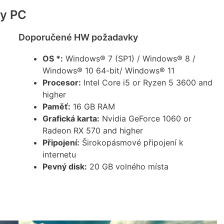
y PC
Doporučené HW požadavky
OS *:
Windows® 7 (SP1) / Windows® 8 /
Windows® 10 64-bit/ Windows® 11
Procesor:
Intel Core i5 or Ryzen 5 3600 and
higher
U
Paměť:
16 GB RAM
Grafická karta:
Nvidia GeForce 1060 or
Radeon RX 570 and higher
Připojení:
Širokopásmové připojení k
internetu
Pevný disk:
20 GB volného místa