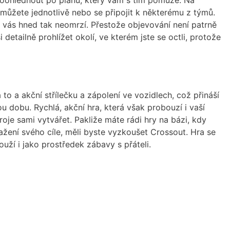
 poohlédnout po plánu, který vám s tím pomůže. Na
k můžete jednotlivě nebo se připojit k některému z týmů.
 vás hned tak neomrzí. Přestože objevování není patrně
i detailně prohlížet okolí, ve kterém jste se octli, protože
to a akční střílečku a zápolení ve vozidlech, což přináší
 dobu. Rychlá, akční hra, která však probouzí i vaší
troje sami vytvářet. Pakliže máte rádi hry na bázi, kdy
ažení svého cíle, měli byste vyzkoušet Crossout. Hra se
ží i jako prostředek zábavy s přáteli.