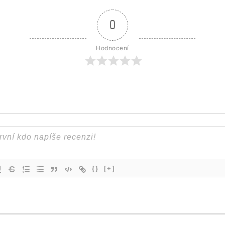
0
Hodnocení
{}
[+]