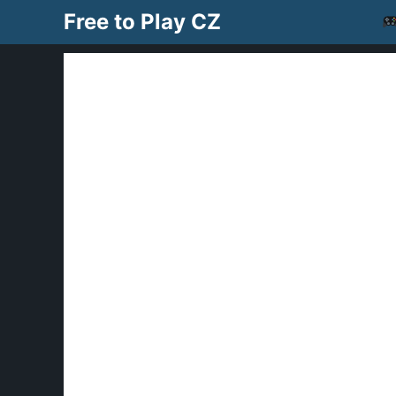
Přeskočit
Free to Play CZ
na
obsah