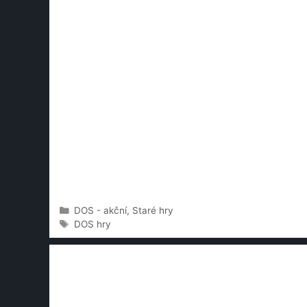
Rubriky
DOS - akční
,
Staré hry
Štítky
DOS hry