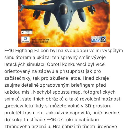
F-16 Fighting Falcon byl na svou dobu velmi vyspělým
simulátorem a ukázal ten správný směr vývoje
leteckých simulací. Oproti konkurenci byl více
orientovaný na zábavu a přístupnost jak pro
začátečníky, tak pro zkušené letce. Hned zkraje
zaujme detailně zpracovaným briefingem před
každou misí. Nechybí spousta map, fotografických
snímků, satelitních obrázků a také revoluční možnost
„preview letu“ kdy si můžete volně v 3D prostoru
proletět trasu letu. Jak název napovídá, hráč usedne
do kokpitu stíhače F-16 s širokou nabídkou
zbraňového arzenálu. Hra nabízí tři třiceti úrovňové