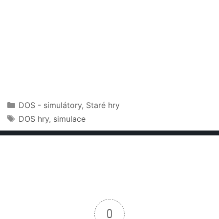
Rubriky
DOS - simulátory
,
Staré hry
Štítky
DOS hry
,
simulace
0