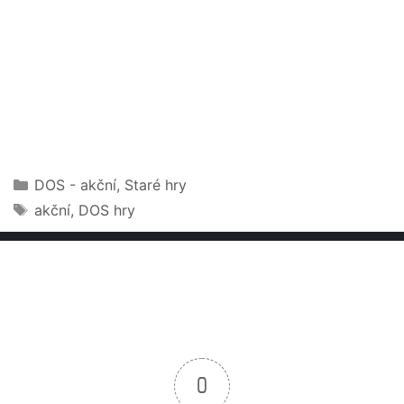
Rubriky
DOS - akční
,
Staré hry
Štítky
akční
,
DOS hry
0