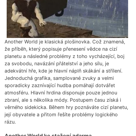
Another World je klasická plošinovka. Což znamená,
že příběh, který popisuje přenesení vědce na cizí
planetu a následné problémy z toho vycházející, boj
za svobodu, navázání přátelství a jeho sílu, je
adekvátní hře, kde je hlavní náplň skákání a střílení.
Jednoduchá grafika, samplované zvuky a velmi
sporadicky zaznívající hudba pomáhají dotvářet
atmosféru. Hlavní hrdina disponuje pouze jednou
zbraní, ale s několika módy. Postupem času získá i
věrného sidekicka. Během hry poznáváte cizí planetu,
její obyvatele a přitom řešíte problémy logického
rázu.
Another World ke stažení zdarma