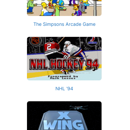
The Simpsons Arcade Game
NHL ’94